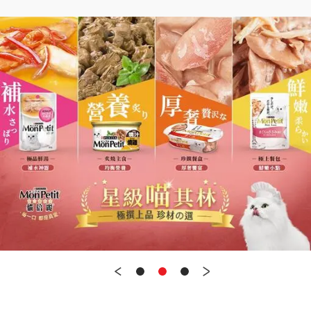
始
始
TIDY
使
使
CAT
用
用