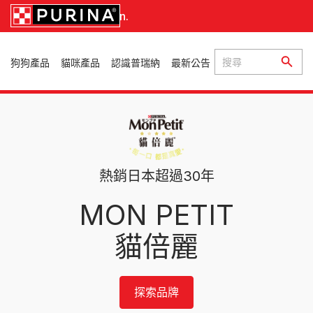
Skip to main content
Your Pet, Our Passion.
Main navigation
狗狗產品
貓咪產品
認識普瑞納
最新公告
所有品
產品類
產品類
我們是
生命階
品牌
品牌
關於我
別
別
誰
段
們的寵
牌
冠能
冠能
尋找
尋找
物食品
乾糧
濕糧
關於我
幼貓
Pro
Pro
產
產
們
Plan
Plan
我們的
熱銷日本超過30年
乾糧
成貓
營養哲
品|
品|
生命階
我們的
斯博康
貓倍麗
零嘴
熟齡貓
學
段
MON PETIT
故事、
Mon
何處
何處
所有品
所有產
幼犬
目的與
Petit
我們的
牌
購買
購買
人員
品
科學
貓倍麗
成犬
喜躍
我們的
Friskies
最新的
線上探索
線上探索
熟齡犬
品牌
創新
普瑞納系
普瑞納系
FELIX
所有產
列產品
列產品
探索品牌
CAT
品
CHOW
開
開