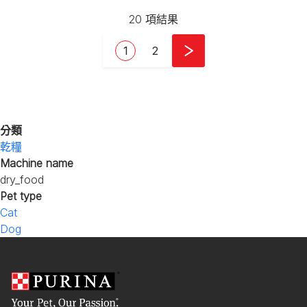
20 項結果
Pagination
Current page
頁面
1
2
分類
乾糧
Machine name
dry_food
Pet type
Cat
Dog