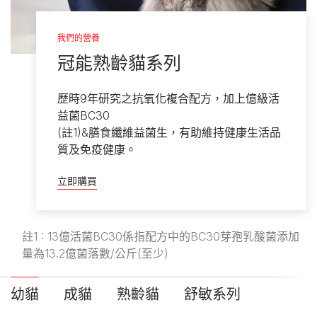
我們的營養
冠能熟齡貓系列
歷時9年研究之抗氧化複合配方，加上億級活
益菌BC30
(註1)&膳食纖維益菌生，有助維持健康生活品
質及免疫健康。
立即購買
註1 : 13億活菌BC30係指配方中的BC30芽孢乳酸菌添加
量為13.2億菌落數/公斤(至少)
幼貓
成貓
熟齡貓
舒敏系列