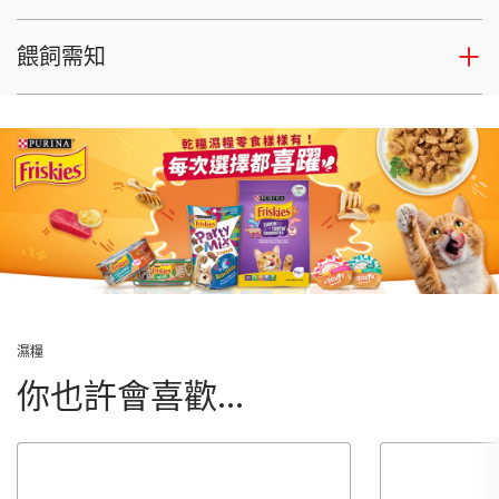
餵飼需知
濕糧
你也許會喜歡...