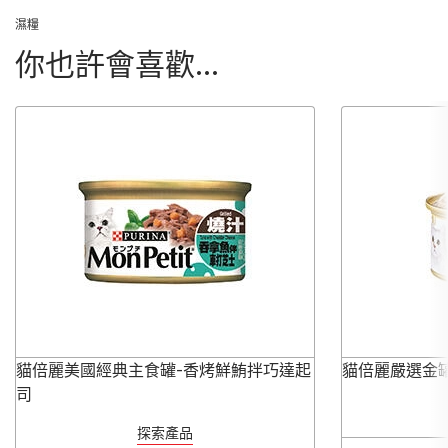
濕糧
你也許會喜歡...
貓倍麗美國經典主食罐-香烤鮮鮪拌巧達起
貓倍麗嚴選金
司
探索產品