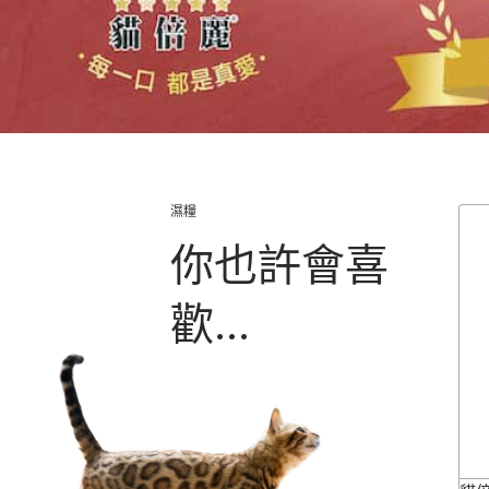
濕糧
你也許會喜
歡...