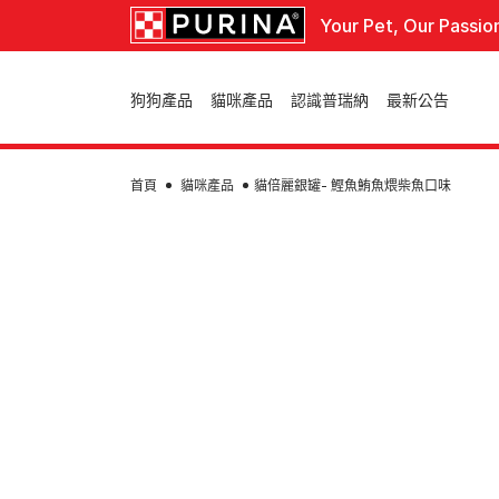
Skip to main content
Your Pet, Our Passio
Main navigation
狗狗產品
貓咪產品
認識普瑞納
最新公告
首頁
貓咪產品
貓倍麗銀罐- 鰹魚鮪魚煨柴魚口味
我們是誰
關於我們
我們的故事、目的與人員
產品類別
產品類別
生命階段
我們的品牌
乾糧
濕糧
幼貓
乾糧
成貓
生命階段
零嘴
熟齡貓
幼犬
所有產品
成犬
熟齡犬
所有產品