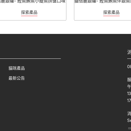
倍麗銀罐- 鰹魚鮪魚小鯷魚拼盤口味
貓倍麗銀罐- 鰹魚鮪魚伴銀魚
探索產品
探索產品
0
貓咪產品
最新公告
午
1
1
S