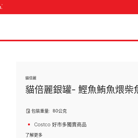
n.
關於我們的寵物食品
我們的營養哲學
我們的科學
品牌
品牌
貓倍麗
最新的創新
冠能Pro Plan
冠能Pro Plan
貓倍麗銀罐- 鰹魚鮪魚煨柴
斯博康
貓倍麗Mon Petit
所有品牌
喜躍Friskies
包裝重量:
80公克
FELIX
CAT CHOW
Costco 好市多獨賣商品
TIDY CAT
了解更多