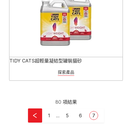
TIDY CATS超輕量凝結型罐裝貓砂
探索產品
80 項結果
Pagination
First page
頁面
頁面
Current page
1
…
5
6
7