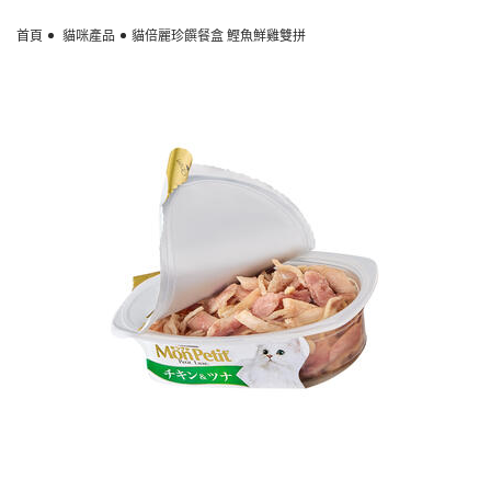
Skip to main content
首頁
貓咪產品
貓倍麗珍饌餐盒 鰹魚鮮雞雙拼