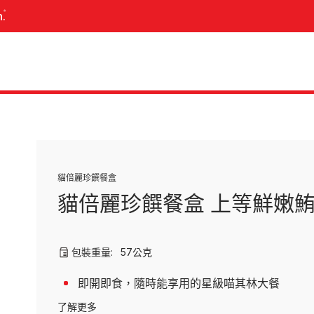
n.
關於我們的寵物食品
我們的營養哲學
我們的科學
品牌
品牌
貓倍麗珍饌餐盒
最新的創新
冠能Pro Plan
冠能Pro Plan
貓倍麗珍饌餐盒 上等鮮嫩
斯博康
貓倍麗Mon Petit
所有品牌
喜躍Friskies
包裝重量:
57公克
FELIX
CAT CHOW
即開即食，隨時能享用的星級喵其林大餐
TIDY CAT
了解更多