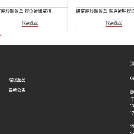
倍麗珍饌餐盒 鰹魚鮮雞雙拼
貓倍麗珍饌餐盒 嚴選鮮味鰹
探索產品
探索產品
0
貓咪產品
最新公告
午
1
1
S