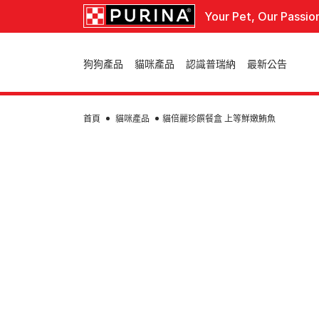
Skip to main content
Your Pet, Our Passio
Main navigation
狗狗產品
貓咪產品
認識普瑞納
最新公告
首頁
貓咪產品
貓倍麗珍饌餐盒 上等鮮嫩鮪魚
我們是誰
關於我們
我們的故事、目的與人員
產品類別
產品類別
生命階段
我們的品牌
乾糧
濕糧
幼貓
乾糧
成貓
生命階段
零嘴
熟齡貓
幼犬
所有產品
成犬
熟齡犬
所有產品