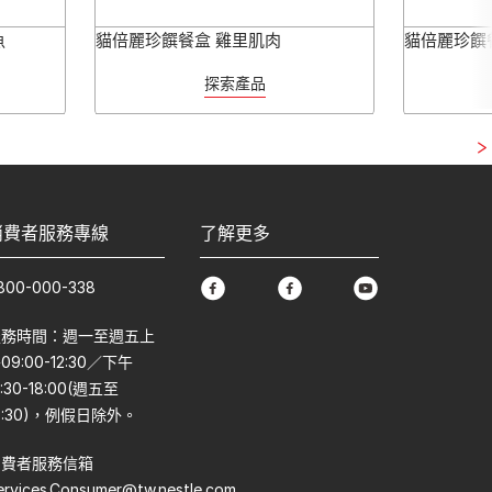
魚
貓倍麗珍饌餐盒 雞里肌肉
貓倍麗珍饌餐
探索產品
消費者服務專線
了解更多
800-000-338
facebook
facebook
youtube
服務時間：週一至週五上
09:00-12:30／下午
3:30-18:00(週五至
7:30)，例假日除外。
消費者服務信箱
ervices.Consumer@tw.nestle.com