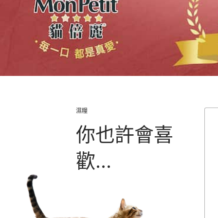
濕糧
你也許會喜
歡...